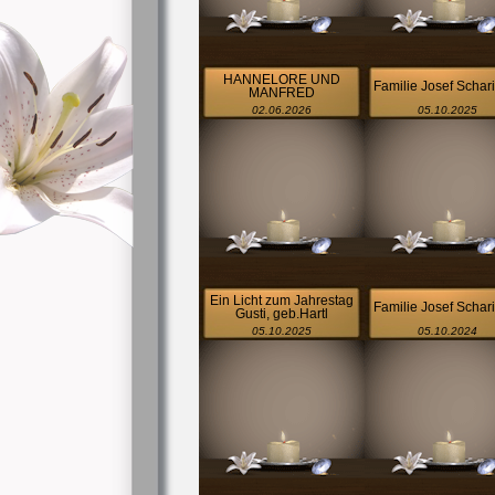
HANNELORE UND
Familie Josef Schar
MANFRED
02.06.2026
05.10.2025
Ein Licht zum Jahrestag
Familie Josef Schar
Gusti, geb.Hartl
05.10.2025
05.10.2024