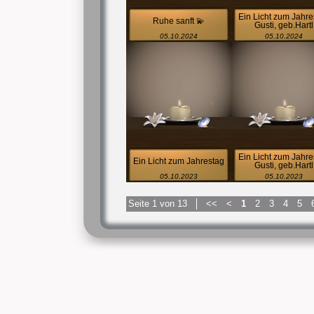
Ein Licht zum Jahre
Ruhe sanft 💫
Gusti, geb.Hartl
05.10.2024
05.10.2024
Ein Licht zum Jahre
Ein Licht zum Jahrestag
Gusti, geb.Hartl
05.10.2023
05.10.2023
Seite 1 von 13
<<
<
1
2
3
4
5