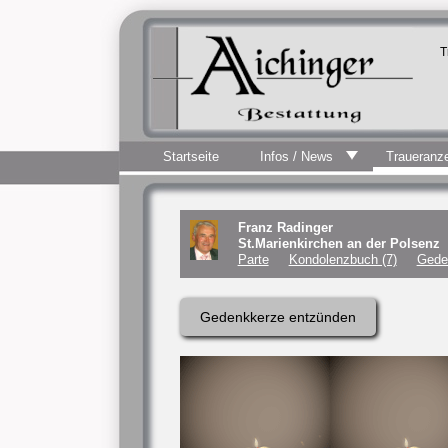
T
Startseite
Infos / News
Traueranz
Franz Radinger
St.Marienkirchen an der Polsenz
Parte
Kondolenzbuch (7)
Gede
Gedenkkerze entzünden