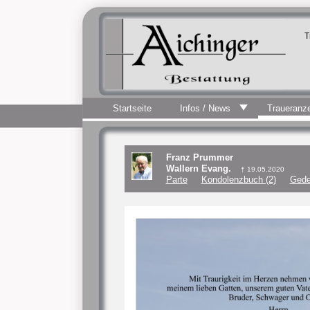
T
Startseite
Infos / News
Traueranz
Franz Prummer
Wallern Evang.
† 19.05.2020
Parte
Kondolenzbuch (2)
Gede