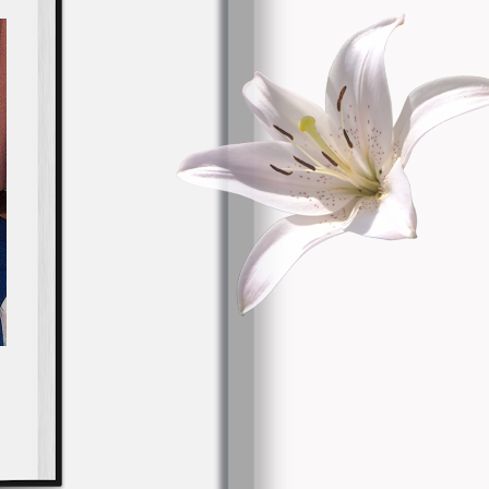
 in
an