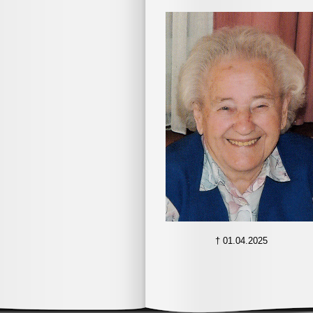
Website sichtbar. Diese Daten werden
keiner Weise von uns für andere
Zwecke (weiter-) verarbeitet. Diese
Daten werden gemäß Art 6 Abs 1 lit a
DSGVO aufgrund Ihrer Einwilligung
rechtmäßig erhoben. Zur Löschung
eines Eintrags wenden Sie sich bitte 
folgende E-Mail-Adresse:
tischlerei.aichinger@gmx.at
.
Nähere Informationen erhalten Sie in
unserer
Datenschutzerklärung
Weiterblättern >
† 01.04.2025