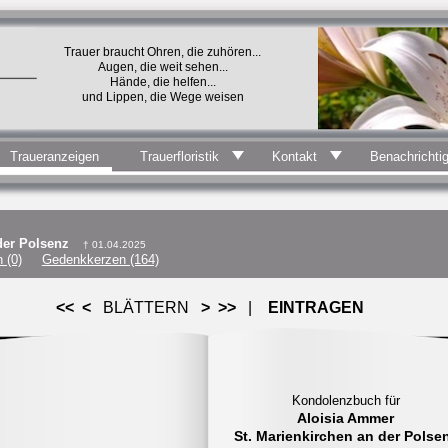
Trauer braucht Ohren, die zuhören...
Augen, die weit sehen...
Hände, die helfen...
und Lippen, die Wege weisen
Traueranzeigen
Trauerfloristik
Kontakt
Benachrichti
 der Polsenz
† 01.04.2025
 (0)
Gedenkkerzen (164)
<<
<
BLÄTTERN
>
>>
|
EINTRAGEN
Sollten Sie im Rahmen dieses
Kondolenzbuch für
Kondolenzbuchs persönliche Daten
Aloisia Ammer
(z.B. Ihren Namen) angeben, sind die
St. Marienkirchen an der Polse
im Kondolenzbuch für alle Besucher d