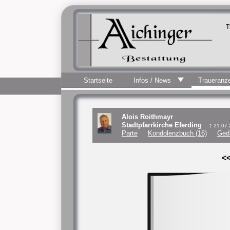
T
Startseite
Infos / News
Traueranz
Alois Roithmayr
Stadtpfarrkirche Eferding
† 21.07
Parte
Kondolenzbuch (16)
Ged
<